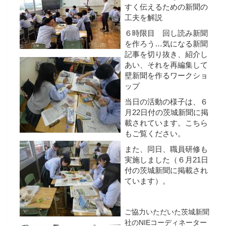
すく伝えるための新聞の
工夫を解説
６時限目 回し読み新聞
を作ろう…気になる新聞
記事を切り抜き、紹介し
あい、それを再編集して
壁新聞を作るワークショ
ップ
当日の活動の様子は、６
月22日付の茨城新聞に掲
載されています。こちら
もご覧ください。
また、同日、職員研修も
実施しました（６月21日
付の茨城新聞に掲載され
ています）。
ご協力いただいた茨城新聞
社のNIEコーディネーター