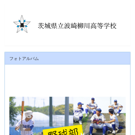
フォトアルバム
p
n
r
e
e
x
v
t
i
o
u
s