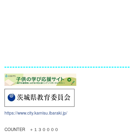
https://www.city.kamisu.ibaraki.jp/
COUNTER ＋１３００００