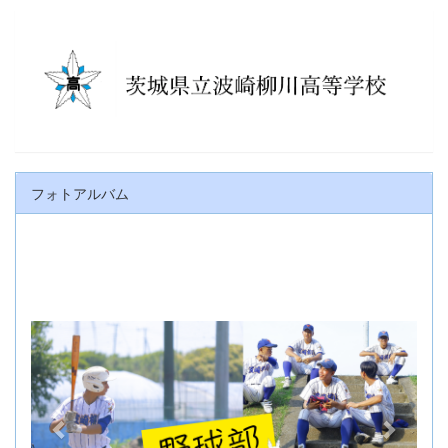
フォトアルバム
p
n
r
e
e
x
v
t
i
o
u
s