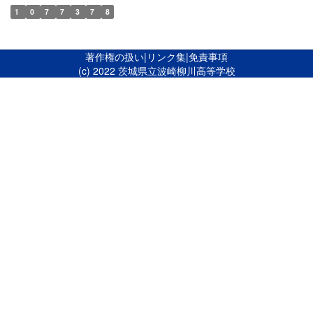
1
0
7
7
3
7
8
著作権の扱い
|
リンク集
|
免責事項
(c) 2022 茨城県立波崎柳川高等学校