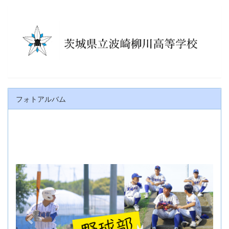
フォトアルバム
p
n
r
e
e
x
v
t
i
o
u
s