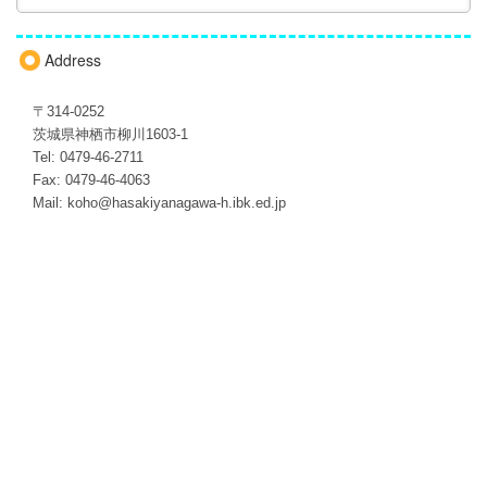
Address
〒314-0252
茨城県神栖市柳川1603-1
Tel: 0479-46-2711
Fax: 0479-46-4063
Mail: koho@hasakiyanagawa-h.ibk.ed.jp