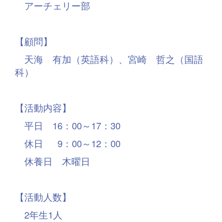
アーチェリー部
【顧問】
天海 有加（英語科）、宮崎 哲之（国語
科）
【活動内容】
平日
16
：
00
～17：3
0
休日
9
：
00
～
12
：0
0
休養日 木曜日
【活動人数】
2
年生
1
人