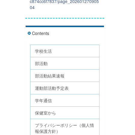
c874cc6f7837/page_202601270905
04
Contents
学校生活
部活動
部活動結果速報
運動部活動予定表
学年通信
保健室から
プライバシーポリシー（個人情
報保護方針）